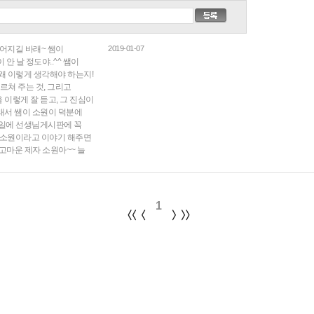
루어지길 바래~ 쌤이
2019-01-07
안 날 정도야..^^ 쌤이
왜 이렇게 생각해야 하는지!
가르쳐 주는 것, 그리고
 이렇게 잘 듣고, 그 진심이
그래서 쌤이 소원이 덕분에
4일에 선생님게시판에 꼭
 강소원이라고 이야기 해주면
고마운 제자 소원아~~ 늘
1