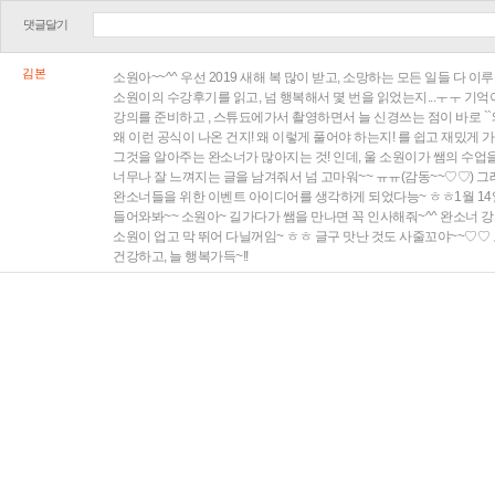
댓글달기
김본
소원아~~^^ 우선 2019 새해 복 많이 받고, 소망하는 모든 일들 다 이
소원이의 수강후기를 읽고, 넘 행복해서 몇 번을 읽었는지...ㅜㅜ 기억이 
강의를 준비하고 , 스튜됴에가서 촬영하면서 늘 신경쓰는 점이 바로 ``
왜 이런 공식이 나온 건지! 왜 이렇게 풀어야 하는지! 를 쉽고 재밌게 
그것을 알아주는 완소너가 많아지는 것! 인데, 울 소원이가 쌤의 수업을
너무나 잘 느껴지는 글을 남겨줘서 넘 고마워~~ ㅠㅠ(감동~~♡♡) 
완소너들을 위한 이벤트 아이디어를 생각하게 되었다능~ ㅎㅎ1월 1
들어와봐~~ 소원아~ 길가다가 쌤을 만나면 꼭 인사해줘~^^ 완소너
소원이 업고 막 뛰어 다닐꺼임~ ㅎㅎ 글구 맛난 것도 사줄꼬야~~♡♡ 
건강하고, 늘 행복가득~!!