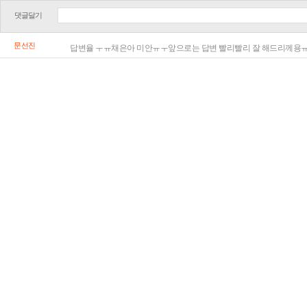
댓글달기
문선진
답변율 ㅜㅠ채은아 미안ㅠㅜ앞으로는 답변 빨리빨리 잘 해드리께용