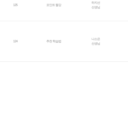
하지선
125
포인트 짤강
선생님
나소은
124
추천 학습법
선생님