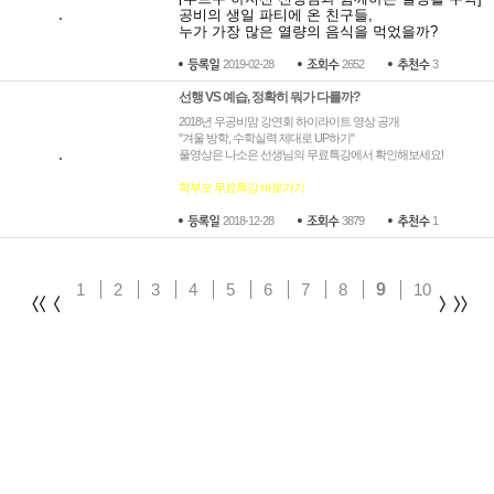
공비의 생일 파티에 온 친구들, 
누가 가장 많은 열량의 음식을 먹었을까?
2019-02-28
2652
3
선행 VS 예습, 정확히 뭐가 다를까?
2018년 우공비맘 강연회 하이라이트 영상 공개
"겨울 방학, 수학실력 제대로 UP하기"
풀영상은 나소은 선생님의 무료특강에서 확인해보세요!
학부모 무료특강 바로가기
2018-12-28
3879
1
1
2
3
4
5
6
7
8
9
10